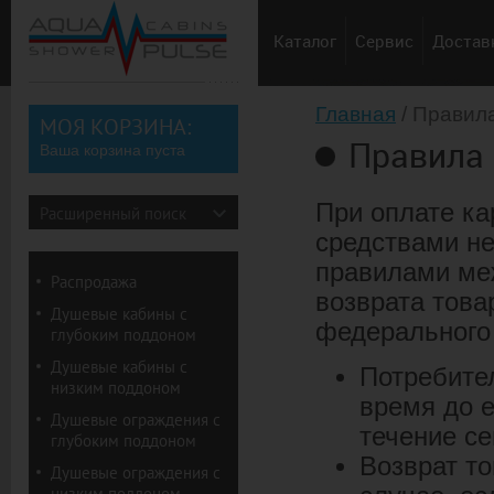
Каталог
Сервис
Доставк
Главная
/ Правил
МОЯ КОРЗИНА:
Правила 
Ваша корзина пуста
При оплате к
Расширенный поиск
средствами не
правилами ме
Распродажа
возврата това
Душевые кабины с
федерального 
глубоким поддоном
Душевые кабины с
Потребител
низким поддоном
время до е
Душевые ограждения с
течение се
глубоким поддоном
Возврат т
Душевые ограждения с
низким поддоном