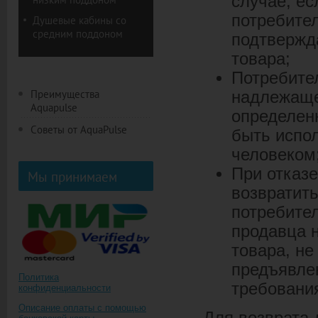
случае, ес
потребител
Душевые кабины со
средним поддоном
подтвержд
товара;
Потребител
Преимущества
надлежаще
Aquapulse
определен
Советы от AquaPulse
быть испо
человеком
При отказе
Мы принимаем
возвратит
потребител
продавца н
товара, не
предъявле
Политика
требовани
конфиденциальности
Описание оплаты с помощью