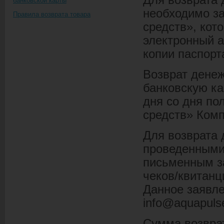
Для возврата 
банковской карты
необходимо з
Правила возврата товара
средств», кот
электронный а
копии паспорт
Возврат денеж
банковскую ка
дня со дня по
средств» Комп
Для возврата 
проведенными
письменным з
чеков/квитан
Данное заявле
info@aquapuls
Сумма возврат